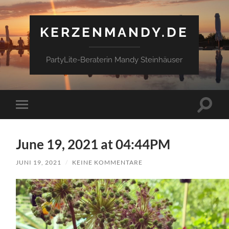
KERZENMANDY.DE
PartyLite-Beraterin Mandy Steinhäuser
Suchfe
Mobile-
ein-/a
Menü
ein-/ausblenden
June 19, 2021 at 04:44PM
JUNI 19, 2021
/
KEINE KOMMENTARE