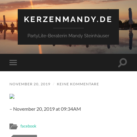
KERZENMANDY.DE
PartyLite-Beraterin Mandy Steinhäuser
Suchfe
Mobile-
ein-/a
Menü
ein-/ausblenden
NOVEMBER 20, 2019
/
KEINE KOMMENTARE
– November 20, 2019 at 09:34AM
facebook