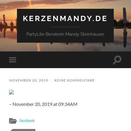
KERZENMANDY.DE
PartyLite-Beraterin Mandy Steinhäuser
Suchfe
Mobile-
ein-/a
Menü
ein-/ausblenden
NOVEMBER 20, 2019
/
KEINE KOMMENTARE
– November 20, 2019 at 09:34AM
facebook