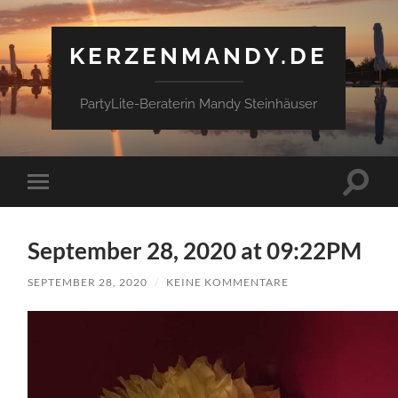
KERZENMANDY.DE
PartyLite-Beraterin Mandy Steinhäuser
Suchfe
Mobile-
ein-/a
Menü
ein-/ausblenden
September 28, 2020 at 09:22PM
SEPTEMBER 28, 2020
/
KEINE KOMMENTARE