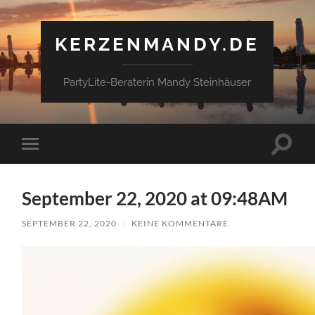
KERZENMANDY.DE
PartyLite-Beraterin Mandy Steinhäuser
Suchfe
Mobile-
ein-/a
Menü
ein-/ausblenden
September 22, 2020 at 09:48AM
SEPTEMBER 22, 2020
/
KEINE KOMMENTARE