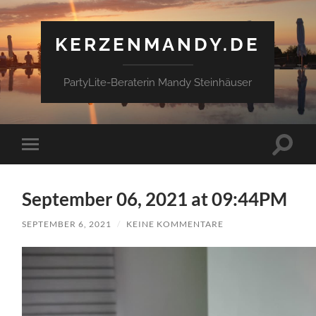
KERZENMANDY.DE
PartyLite-Beraterin Mandy Steinhäuser
Suchfe
Mobile-
ein-/a
Menü
ein-/ausblenden
September 06, 2021 at 09:44PM
SEPTEMBER 6, 2021
/
KEINE KOMMENTARE