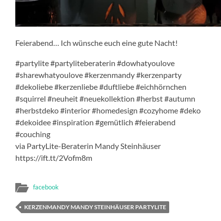
Feierabend… Ich wünsche euch eine gute Nacht!
#partylite #partyliteberaterin #dowhatyoulove
#sharewhatyoulove #kerzenmandy #kerzenparty
#dekoliebe #kerzenliebe #duftliebe #eichhörnchen
#squirrel #neuheit #neuekollektion #herbst #autumn
#herbstdeko #interior #homedesign #cozyhome #deko
#dekoidee #inspiration #gemütlich #feierabend
#couching
via PartyLite-Beraterin Mandy Steinhäuser
https://ift.tt/2Vofm8m
facebook
KERZENMANDY MANDY STEINHÄUSER PARTYLITE