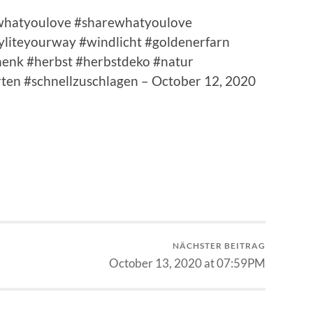
dowhatyoulove #sharewhatyoulove
liteyourway #windlicht #goldenerfarn
enk #herbst #herbstdeko #natur
rten #schnellzuschlagen – October 12, 2020
NÄCHSTER BEITRAG
October 13, 2020 at 07:59PM