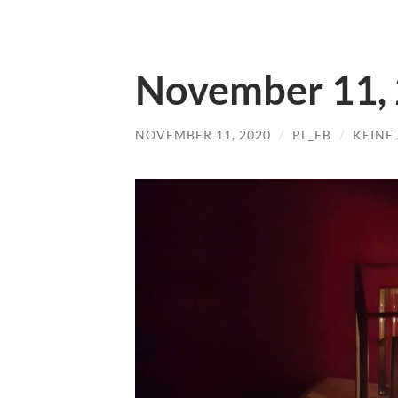
November 11,
NOVEMBER 11, 2020
/
PL_FB
/
KEINE