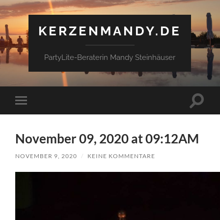
KERZENMANDY.DE
PartyLite-Beraterin Mandy Steinhäuser
Suchfe
Mobile-
ein-/a
Menü
ein-/ausblenden
November 09, 2020 at 09:12AM
NOVEMBER 9, 2020
/
KEINE KOMMENTARE