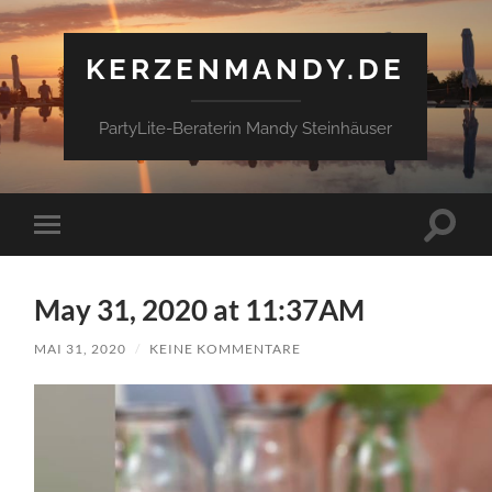
KERZENMANDY.DE
PartyLite-Beraterin Mandy Steinhäuser
Suchfe
Mobile-
ein-/a
Menü
ein-/ausblenden
May 31, 2020 at 11:37AM
MAI 31, 2020
/
KEINE KOMMENTARE