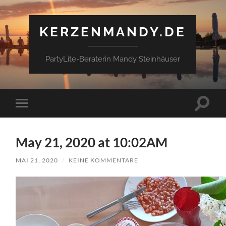
KERZENMANDY.DE
PartyLite-Beraterin Mandy Steinhäuser
Suchfe
Mobile-
ein-/a
Menü
ein-/ausblenden
May 21, 2020 at 10:02AM
MAI 21, 2020
/
KEINE KOMMENTARE