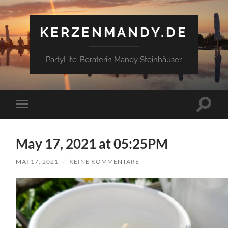
KERZENMANDY.DE
PartyLite-Beraterin Mandy Steinhäuser
Suchfe
Mobile-
ein-/a
Menü
ein-/ausblenden
May 17, 2021 at 05:25PM
MAI 17, 2021
/
KEINE KOMMENTARE