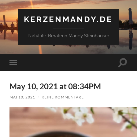
KERZENMANDY.DE
PartyLite-Beraterin Mandy Steinhäuser
Suchfe
Mobile-
ein-/a
Menü
ein-/ausblenden
May 10, 2021 at 08:34PM
MAI 10, 2021
/
KEINE KOMMENTARE