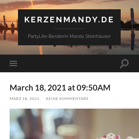
KERZENMANDY.DE
PartyLite-Beraterin Mandy Steinhäuser
Suchfe
Mobile-
ein-/a
Menü
ein-/ausblenden
March 18, 2021 at 09:50AM
MÄRZ 18, 2021
/
KEINE KOMMENTARE