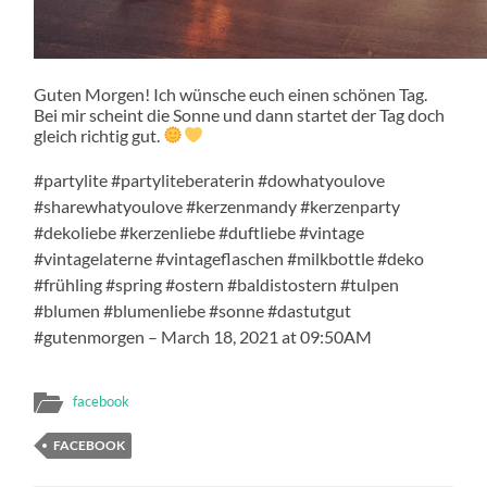
Guten Morgen! Ich wünsche euch einen schönen Tag.
Bei mir scheint die Sonne und dann startet der Tag doch
gleich richtig gut.
#partylite #partyliteberaterin #dowhatyoulove
#sharewhatyoulove #kerzenmandy #kerzenparty
#dekoliebe #kerzenliebe #duftliebe #vintage
#vintagelaterne #vintageflaschen #milkbottle #deko
#frühling #spring #ostern #baldistostern #tulpen
#blumen #blumenliebe #sonne #dastutgut
#gutenmorgen – March 18, 2021 at 09:50AM
facebook
FACEBOOK