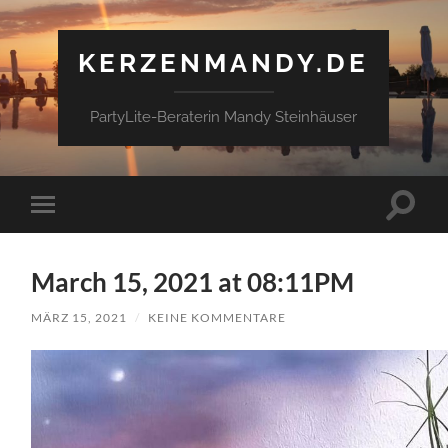
KERZENMANDY.DE
PartyLite-Beraterin Mandy Steinhäuser
Suchfe
Mobile-
ein-/a
Menü
ein-/ausblenden
March 15, 2021 at 08:11PM
MÄRZ 15, 2021
/
KEINE KOMMENTARE