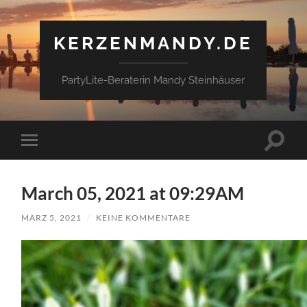
KERZENMANDY.DE
PartyLite-Beraterin Mandy Steinhäuser
Suchfe
Mobile-
ein-/a
Menü
ein-/ausblenden
March 05, 2021 at 09:29AM
MÄRZ 5, 2021
/
KEINE KOMMENTARE