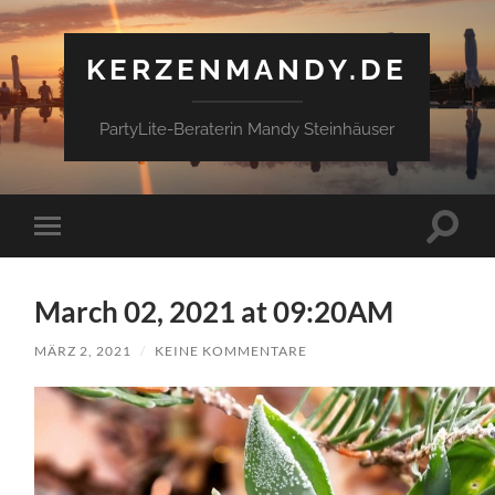
KERZENMANDY.DE
PartyLite-Beraterin Mandy Steinhäuser
Suchfe
Mobile-
ein-/a
Menü
ein-/ausblenden
March 02, 2021 at 09:20AM
MÄRZ 2, 2021
/
KEINE KOMMENTARE