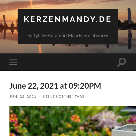
KERZENMANDY.DE
PartyLite-Beraterin Mandy Steinhäuser
Suchfe
Mobile-
ein-/a
Menü
ein-/ausblenden
June 22, 2021 at 09:20PM
JUNI 22, 2021
/
KEINE KOMMENTARE