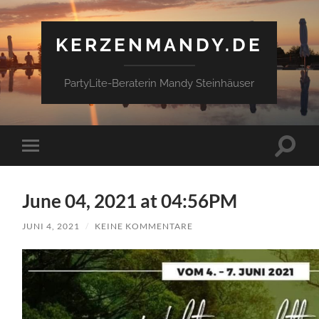
KERZENMANDY.DE
PartyLite-Beraterin Mandy Steinhäuser
Suchfe
Mobile-
ein-/a
Menü
ein-/ausblenden
June 04, 2021 at 04:56PM
JUNI 4, 2021
/
KEINE KOMMENTARE