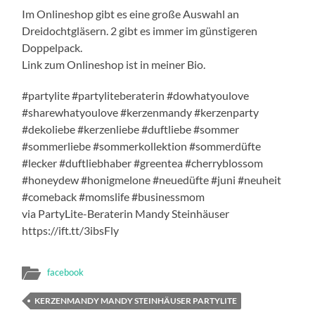
Im Onlineshop gibt es eine große Auswahl an
Dreidochtgläsern. 2 gibt es immer im günstigeren
Doppelpack.
Link zum Onlineshop ist in meiner Bio.
#partylite #partyliteberaterin #dowhatyoulove
#sharewhatyoulove #kerzenmandy #kerzenparty
#dekoliebe #kerzenliebe #duftliebe #sommer
#sommerliebe #sommerkollektion #sommerdüfte
#lecker #duftliebhaber #greentea #cherryblossom
#honeydew #honigmelone #neuedüfte #juni #neuheit
#comeback #momslife #businessmom
via PartyLite-Beraterin Mandy Steinhäuser
https://ift.tt/3ibsFly
facebook
KERZENMANDY MANDY STEINHÄUSER PARTYLITE