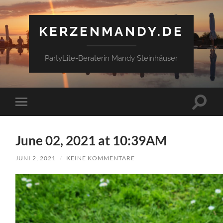
KERZENMANDY.DE
PartyLite-Beraterin Mandy Steinhäuser
Suchfe
Mobile-
ein-/a
Menü
ein-/ausblenden
June 02, 2021 at 10:39AM
JUNI 2, 2021
/
KEINE KOMMENTARE