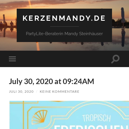
KERZENMANDY.DE
PartyLite-Beraterin Mandy Steinhäuser
Suchfe
Mobile-
ein-/a
Menü
ein-/ausblenden
July 30, 2020 at 09:24AM
JULI 30, 2020
/
KEINE KOMMENTARE