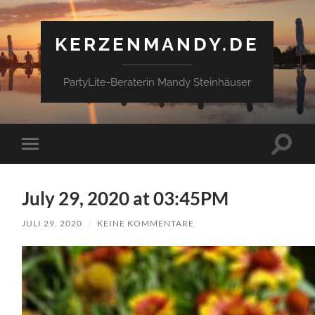
KERZENMANDY.DE
PartyLite-Beraterin Mandy Steinhäuser
Suchfe
Mobile-
ein-/a
Menü
ein-/ausblenden
July 29, 2020 at 03:45PM
JULI 29, 2020
/
KEINE KOMMENTARE