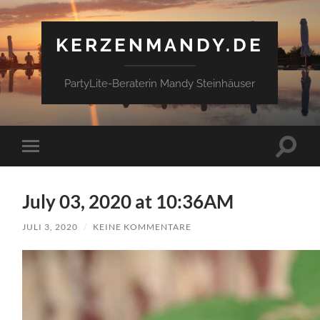
KERZENMANDY.DE
PartyLite-Beraterin Mandy Steinhäuser
Suchfe
Mobile-
ein-/a
Menü
ein-/ausblenden
July 03, 2020 at 10:36AM
JULI 3, 2020
/
KEINE KOMMENTARE