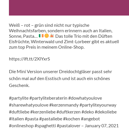
Weiß – rot – grün sind nicht nur typische
Weihnachtsfarben, sondern erinnern auch an Italien,
Sonne, Pasta…
Das tolle Trio mit den Düften
Eisfrüchte, Winterwald und Zimt-Lorbeer gibt es aktuell
zum top Preis in meinem Online-Shop.
https://ift.tt/2XlYxrS
Die Mini Version unserer Dreidochtgläser passt sehr
schön mal auf den Esstisch und ist auch ein schönes
Geschenk.
#partylite #partyliteberaterin #dowhatyoulove
#sharewhatyoulove #kerzenmandy #partyliteyourway
#duftliebe #kerzenliebe #duftkerzen #deko #dekoliebe
#italien #pasta #pastaliebe #kochen #angebot
#onlineshop #spaghetti #pastalover – January 07, 2021