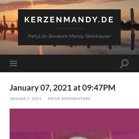
KERZENMANDY.DE
PartyLite-Beraterin Mandy Steinhäuser
Suchfe
Mobile-
ein-/a
Menü
ein-/ausblenden
January 07, 2021 at 09:47PM
JANUAR 7, 2021
/
KEINE KOMMENTARE