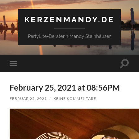
KERZENMANDY.DE
PartyLite-Beraterin Mandy Steinhäuser
Suchfe
Mobile-
ein-/a
Menü
ein-/ausblenden
February 25, 2021 at 08:56PM
FEBRUAR 25, 2021
/
KEINE KOMMENTARE