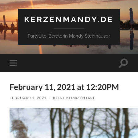
KERZENMANDY.DE
PartyLite-Beraterin Mandy Steinhäuser
Suchfe
Mobile-
ein-/a
Menü
ein-/ausblenden
February 11, 2021 at 12:20PM
FEBRUAR 11, 2021
/
KEINE KOMMENTARE