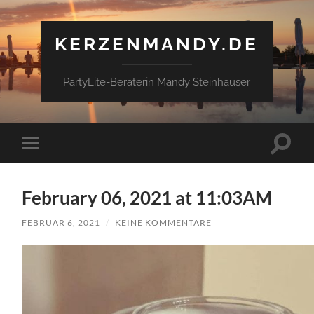
KERZENMANDY.DE
PartyLite-Beraterin Mandy Steinhäuser
Suchfe
Mobile-
ein-/a
Menü
ein-/ausblenden
February 06, 2021 at 11:03AM
FEBRUAR 6, 2021
/
KEINE KOMMENTARE