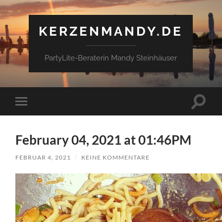
KERZENMANDY.DE
PartyLite-Beraterin Mandy Steinhäuser
Suchfe
Mobile-
ein-/a
Menü
ein-/ausblenden
February 04, 2021 at 01:46PM
FEBRUAR 4, 2021
/
KEINE KOMMENTARE