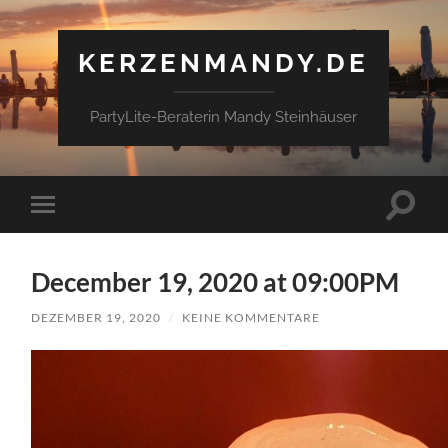
KERZENMANDY.DE
PartyLite-Beraterin Mandy Steinhäuser
Suchfe
Mobile-
ein-/a
Menü
ein-/ausblenden
December 19, 2020 at 09:00PM
DEZEMBER 19, 2020
/
KEINE KOMMENTARE