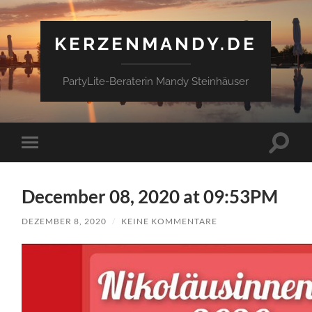
KERZENMANDY.DE
PartyLite-Beraterin Mandy Steinhäuser
Suchfe
Mobile-
ein-/a
Menü
ein-/ausblenden
December 08, 2020 at 09:53PM
DEZEMBER 8, 2020
/
KEINE KOMMENTARE