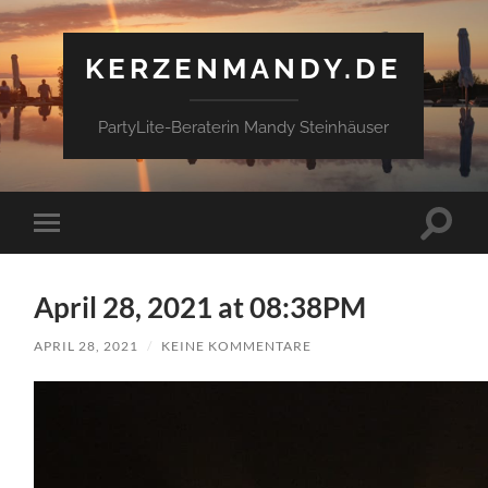
KERZENMANDY.DE
PartyLite-Beraterin Mandy Steinhäuser
Suchfe
Mobile-
ein-/a
Menü
ein-/ausblenden
April 28, 2021 at 08:38PM
APRIL 28, 2021
/
KEINE KOMMENTARE