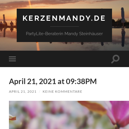
KERZENMANDY.DE
PartyLite-Beraterin Mandy Steinhäuser
Suchfe
Mobile-
ein-/a
Menü
ein-/ausblenden
April 21, 2021 at 09:38PM
APRIL 21, 2021
/
KEINE KOMMENTARE