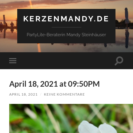
KERZENMANDY.DE
PartyLite-Beraterin Mandy Steinhäuser
Suchfe
Mobile-
ein-/a
Menü
ein-/ausblenden
April 18, 2021 at 09:50PM
APRIL 18, 2021
/
KEINE KOMMENTARE