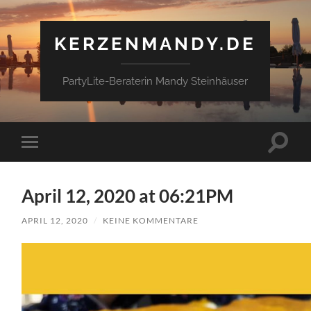
KERZENMANDY.DE
PartyLite-Beraterin Mandy Steinhäuser
Suchfe
Mobile-
ein-/a
Menü
ein-/ausblenden
April 12, 2020 at 06:21PM
APRIL 12, 2020
/
KEINE KOMMENTARE