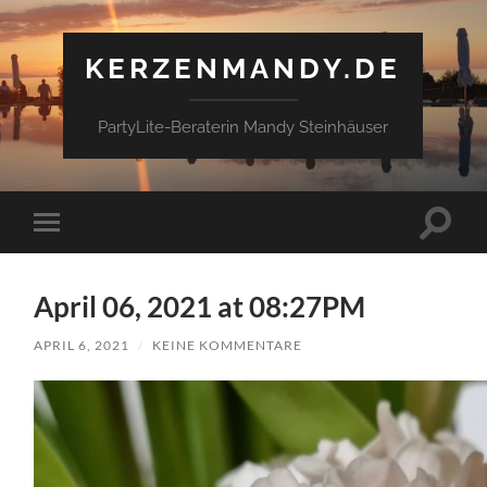
KERZENMANDY.DE
PartyLite-Beraterin Mandy Steinhäuser
Suchfe
Mobile-
ein-/a
Menü
ein-/ausblenden
April 06, 2021 at 08:27PM
APRIL 6, 2021
/
KEINE KOMMENTARE