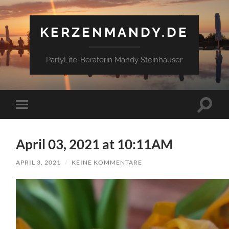
KERZENMANDY.DE
PartyLite-Beraterin Mandy Steinhäuser
Suchfe
Mobile-
ein-/a
Menü
ein-/ausblenden
April 03, 2021 at 10:11AM
APRIL 3, 2021
/
KEINE KOMMENTARE