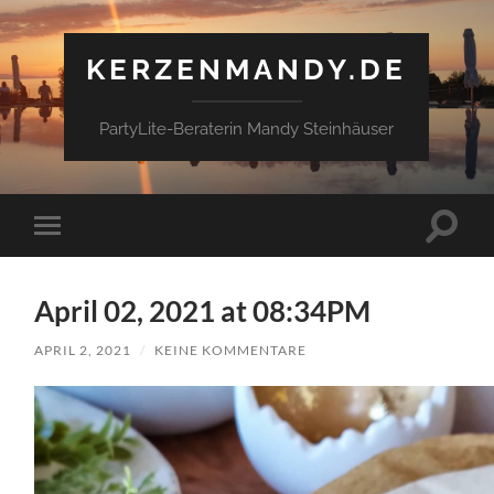
KERZENMANDY.DE
PartyLite-Beraterin Mandy Steinhäuser
Suchfe
Mobile-
ein-/a
Menü
ein-/ausblenden
April 02, 2021 at 08:34PM
APRIL 2, 2021
/
KEINE KOMMENTARE