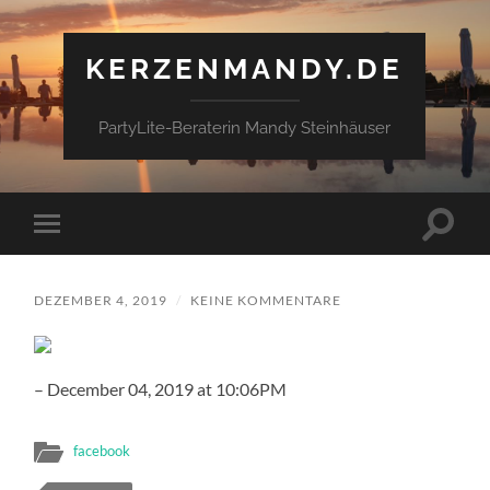
KERZENMANDY.DE
PartyLite-Beraterin Mandy Steinhäuser
Suchfe
Mobile-
ein-/a
Menü
ein-/ausblenden
DEZEMBER 4, 2019
/
KEINE KOMMENTARE
– December 04, 2019 at 10:06PM
facebook