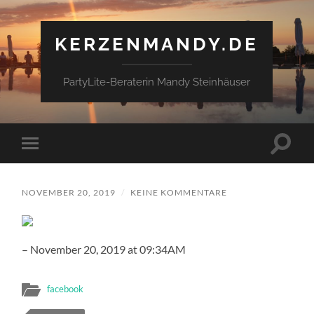
KERZENMANDY.DE
PartyLite-Beraterin Mandy Steinhäuser
Suchfe
Mobile-
ein-/a
Menü
ein-/ausblenden
NOVEMBER 20, 2019
/
KEINE KOMMENTARE
– November 20, 2019 at 09:34AM
facebook