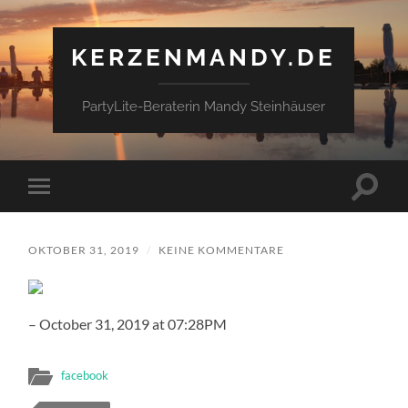
KERZENMANDY.DE
PartyLite-Beraterin Mandy Steinhäuser
Suchfe
Mobile-
ein-/a
Menü
ein-/ausblenden
OKTOBER 31, 2019
/
KEINE KOMMENTARE
– October 31, 2019 at 07:28PM
facebook