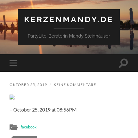
KERZENMANDY.DE
PartyLite-Beraterin Mandy Steinhäuser
Suchfe
Mobile-
ein-/a
Menü
ein-/ausblenden
OKTOBER 25, 2019
/
KEINE KOMMENTARE
– October 25, 2019 at 08:56PM
facebook