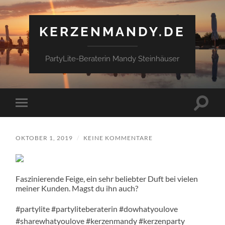
KERZENMANDY.DE
PartyLite-Beraterin Mandy Steinhäuser
Suchfe
Mobile-
ein-/a
Menü
ein-/ausblenden
OKTOBER 1, 2019
/
KEINE KOMMENTARE
Faszinierende Feige, ein sehr beliebter Duft bei vielen
meiner Kunden. Magst du ihn auch?
#partylite #partyliteberaterin #dowhatyoulove
#sharewhatyoulove #kerzenmandy #kerzenparty