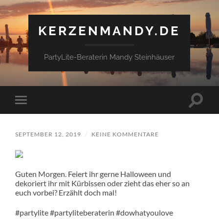
KERZENMANDY.DE
PartyLite-Beraterin Mandy Steinhäuser
Suchfe
Mobile-
ein-/a
Menü
ein-/ausblenden
SEPTEMBER 12, 2019
/
KEINE KOMMENTARE
Guten Morgen. Feiert ihr gerne Halloween und
dekoriert ihr mit Kürbissen oder zieht das eher so an
euch vorbei? Erzählt doch mal!
#partylite #partyliteberaterin #dowhatyoulove