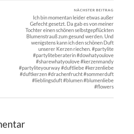
NÄCHSTER BEITRAG
Ich bin momentan leider etwas außer
Gefecht gesetzt. Da gab es von meiner
Tochter einen schönen selbstgepflückten
Blumenstrauß zum gesund werden. Und
wenigstens kann ich den schönen Duft
unserer Kerzen riechen. #partylite
#partyliteberaterin #dowhatyoulove
#sharewhatyoulove #kerzenmandy
#partyliteyourway #duftliebe #kerzenliebe
#duftkerzen #drachenfrucht #sommerduft
#lieblingsduft #blumen #blumenliebe
#flowers
mentar