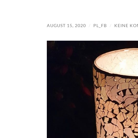
AUGUST 15, 2020
/
PL_FB
/
KEINE K