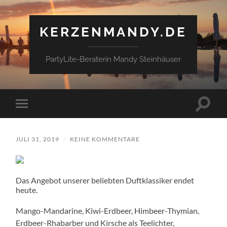
KERZENMANDY.DE
PartyLite-Beraterin Mandy Steinhäuser
Suchfe
Mobile-
ein-/a
Menü
ein-/ausblenden
JULI 31, 2019
/
KEINE KOMMENTARE
Das Angebot unserer beliebten Duftklassiker endet
heute.
Mango-Mandarine, Kiwi-Erdbeer, Himbeer-Thymian,
Erdbeer-Rhabarber und Kirsche als Teelichter,