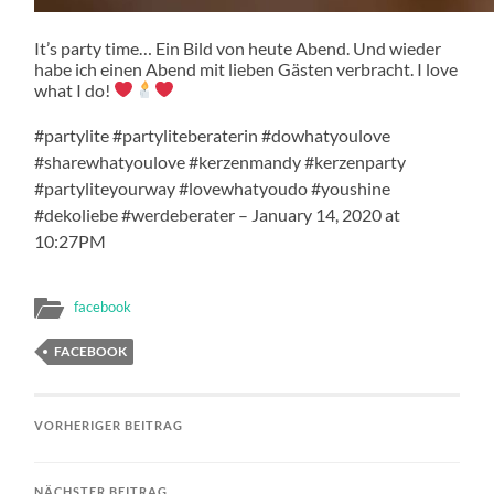
It’s party time… Ein Bild von heute Abend. Und wieder
habe ich einen Abend mit lieben Gästen verbracht. I love
what I do!
#partylite #partyliteberaterin #dowhatyoulove
#sharewhatyoulove #kerzenmandy #kerzenparty
#partyliteyourway #lovewhatyoudo #youshine
#dekoliebe #werdeberater – January 14, 2020 at
10:27PM
facebook
FACEBOOK
VORHERIGER BEITRAG
NÄCHSTER BEITRAG